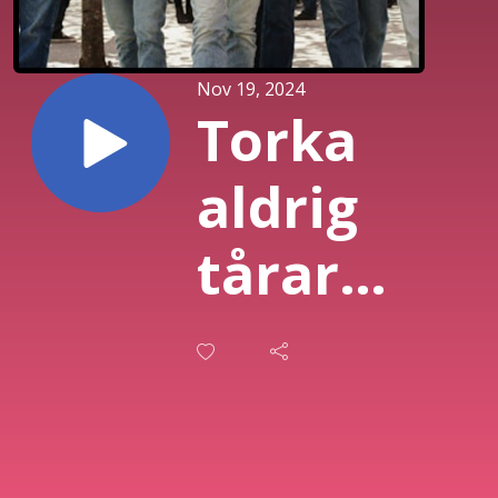
Nov 19, 2024
Torka
aldrig
tårar
utan
handskar
(2012)